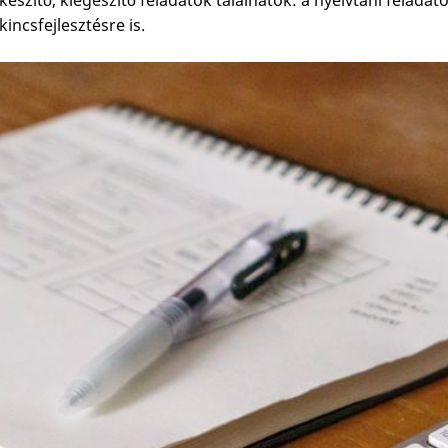
lkészítő, kiegészítő feladatok találhatók: a nyelvtani fel
ókincsfejlesztésre is.