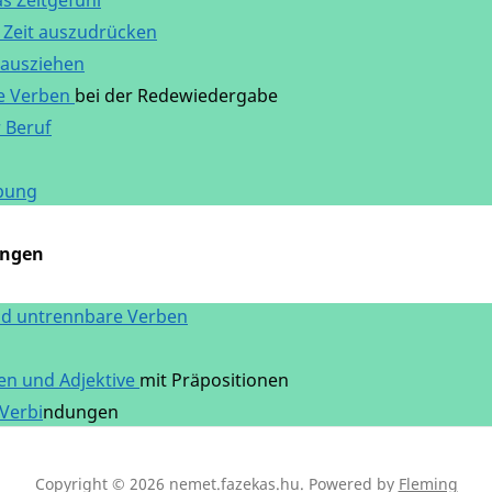
s Zeitgefühl
Zeit auszudrücken
ausziehen
e Verben
bei der Redewiedergabe
 Beruf
bung
ngen
d untrennbare Verben
n und Adjektive
mit Präpositionen
Verbi
ndungen
Copyright © 2026 nemet.fazekas.hu.
Powered by
Fleming