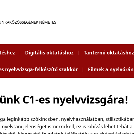
MUNKAKÖZÖSSÉGÉNEK NÉMETES
ítéshez
Digitális oktatáshoz
Tantermi oktatáshoz
es nyelvvizsga-felkészítő szakkör
Filmek a nyelvórán
ünk C1-es nyelvvizsgára!
sga leginkább szókincsben, nyelvhasználatban, stilisztikáb
nyelvtani jelenséget ismerni kell, ez is kihívás lehet tehát 