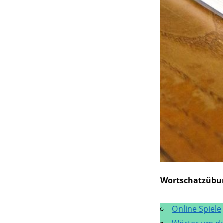
Wortschatzübu
Online Spiele