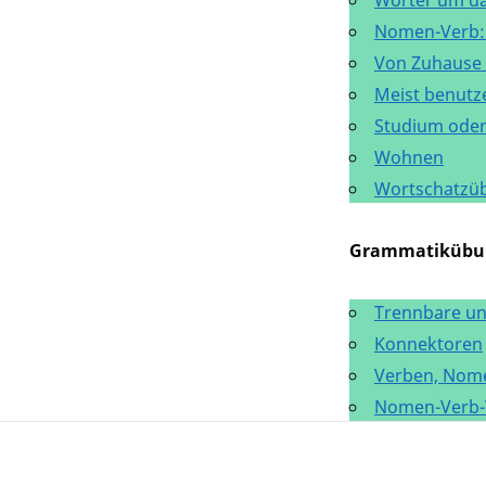
Wörter um da
Nomen-Verb: 
Von Zuhause 
Meist benutz
Studium oder
Wohnen
Wortschatzü
Grammatikübu
Trennbare un
Konnektoren
Verben, Nome
Nomen-Verb-