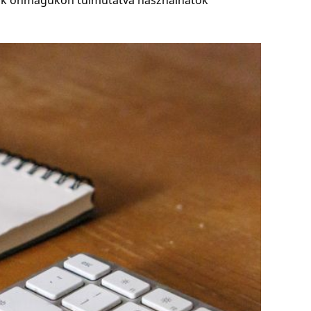
adatok önmagukon túlmutatva használhatók