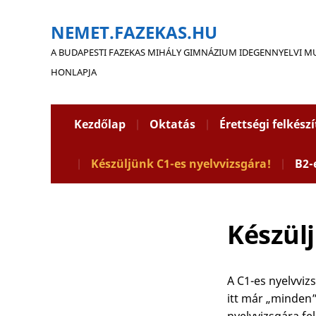
NEMET.FAZEKAS.HU
A BUDAPESTI FAZEKAS MIHÁLY GIMNÁZIUM IDEGENNYELVI 
HONLAPJA
Kezdőlap
Oktatás
Érettségi felkész
Készüljünk C1-es nyelvvizsgára!
B2-
Készülj
A C1-es nyelvviz
itt már „minden” 