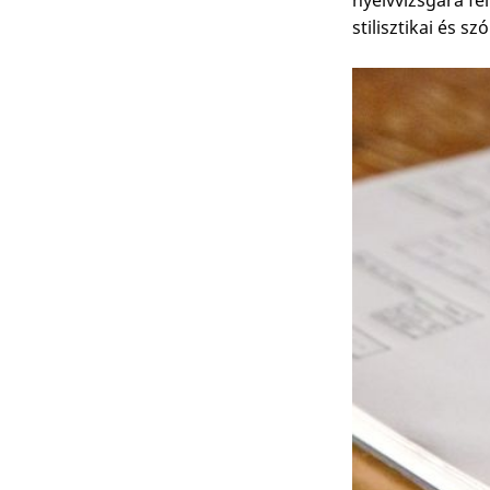
nyelvvizsgára fe
stilisztikai és sz