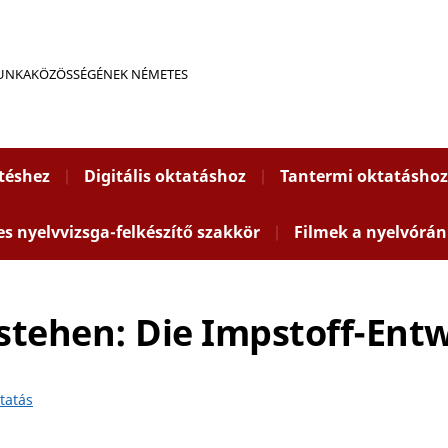
MUNKAKÖZÖSSÉGÉNEK NÉMETES
ítéshez
Digitális oktatáshoz
Tantermi oktatáshoz
es nyelvvizsga-felkészítő szakkör
Filmek a nyelvórán
stehen: Die Impstoff-Entw
tatás