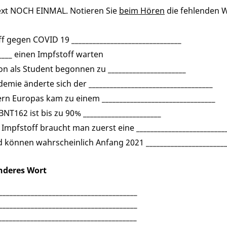
ext NOCH EINMAL. Notieren Sie
beim Hören
die fehlenden W
f gegen COVID 19 _______________________________
____ einen Impfstoff warten
n als Student begonnen zu ______________________
emie änderte sich der ___________________________________
ern Europas kam zu einem ________________________________
BNT162 ist bis zu 90% ______________________
Impfstoff braucht man zuerst eine _________________________
d können wahrscheinlich Anfang 2021 _____________________
anderes Wort
______________________________________
______________________________________
_____________________________________