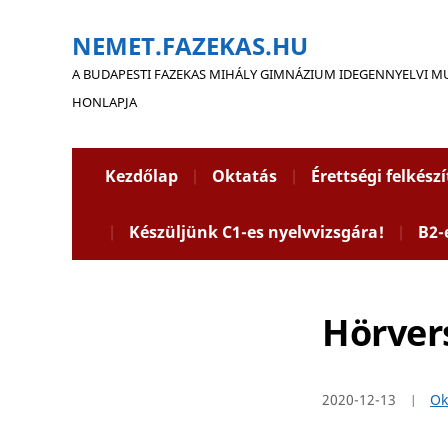
NEMET.FAZEKAS.HU
A BUDAPESTI FAZEKAS MIHÁLY GIMNÁZIUM IDEGENNYELVI 
HONLAPJA
Kezdőlap
Oktatás
Érettségi felkész
Készüljünk C1-es nyelvvizsgára!
B2-
Hörver
2020-12-13
Ok