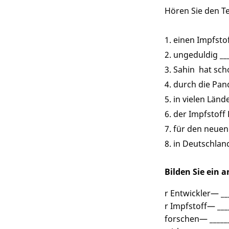
Hören Sie den T
einen Impfstof
ungeduldig __
Sahin hat scho
durch die Pand
in vielen Länd
der Impfstoff 
für den neuen 
in Deutschlan
Bilden Sie ein 
r Entwickler— ___
r Impfstoff— ____
forschen— _______